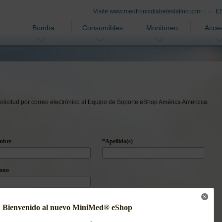
Visite www.medtronicdiabeteslatino.com
E
Bomba
Consumibles
Monitoreo
Acces
 solicitud por correo electrónico al Equipo de Soporte eShop América Amercica.
mbre
*Apellido(s)
fono
Bienvenido al nuevo MiniMed® eShop