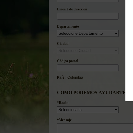
Línea 2 de dirección
Departamento
Ciudad
Código postal
País :
Colombia
COMO PODEMOS AYUDARTE?
*Razón
*Mensaje