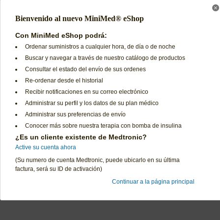
Bienvenido al nuevo MiniMed® eShop
Con MiniMed eShop podrá:
Ordenar suministros a cualquier hora, de día o de noche
Buscar y navegar a través de nuestro catálogo de productos
Consultar el estado del envío de sus ordenes
Preguntas Frecuentes
Términos de Uso
Re-ordenar desde el historial
Contáctenos
Declaración de Privacidad
Recibir notificaciones en su correo electrónico
Política de Cambios y Devoluciones
Términos y Condiciones d
Administrar su perfil y los datos de su plan médico
Administrar sus preferencias de envío
Conocer más sobre nuestra terapia con bomba de insulina
¿Es un cliente existente de Medtronic?
Active su cuenta ahora
(Su numero de cuenta Medtronic, puede ubicarlo en su última
factura, será su ID de activación)
Continuar a la página principal