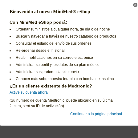
Bienvenido al nuevo MiniMed® eShop
Ordenar por
Con MiniMed eShop podrá:
Ordenar suministros a cualquier hora, de día o de noche
Buscar y navegar a través de nuestro catálogo de productos
Consultar el estado del envío de sus ordenes
Re-ordenar desde el historial
Preguntas Frecuentes
Términos de Uso
Recibir notificaciones en su correo electrónico
Contáctenos
Declaración de Privacidad
Política de Cambios y Devoluciones
Términos y Condiciones d
Administrar su perfil y los datos de su plan médico
Administrar sus preferencias de envío
Conocer más sobre nuestra terapia con bomba de insulina
¿Es un cliente existente de Medtronic?
Active su cuenta ahora
(Su numero de cuenta Medtronic, puede ubicarlo en su última
factura, será su ID de activación)
Continuar a la página principal