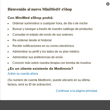
Código de producto:
MMT-874
Bienvenido al nuevo MiniMed® eShop
Equipo de Infusión Paradigm® Sure-T™, cánula
de 6mm / tubo de 23" (Caja con 10 piezas)
Con MiniMed eShop podrá:
Código de producto:
MMT-864
Ordenar suministros a cualquier hora, de día o de noche
Buscar y navegar a través de nuestro catálogo de productos
**ESTE PRODUCTO REQUIERE AUTORIZACION DE SU EPS**
Consultar el estado del envío de sus ordenes
Re-ordenar desde el historial
Recibir notificaciones en su correo electrónico
Administrar su perfil y los datos de su plan médico
Administrar sus preferencias de envío
Conocer más sobre nuestra terapia con bomba de insulina
¿Es un cliente existente de Medtronic?
Preguntas Frecuentes
Términos de Uso
Active su cuenta ahora
Contáctenos
Declaración de Privacidad
(Su numero de cuenta Medtronic, puede ubicarlo en su última
Política de Cambios y Devoluciones
Términos y Condiciones d
factura, será su ID de activación)
Continuar a la página principal