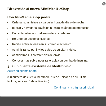
Bienvenido al nuevo MiniMed® eShop
**ESTE PRODUCTO REQUIERE AUTORIZACION DE SU EPS**
Con MiniMed eShop podrá:
Ordenar suministros a cualquier hora, de día o de noche
Buscar y navegar a través de nuestro catálogo de productos
Consultar el estado del envío de sus ordenes
Re-ordenar desde el historial
Recibir notificaciones en su correo electrónico
Administrar su perfil y los datos de su plan médico
Preguntas Frecuentes
Términos de Uso
Contáctenos
Declaración de Privacidad
Administrar sus preferencias de envío
Política de Cambios y Devoluciones
Términos y Condiciones d
Conocer más sobre nuestra terapia con bomba de insulina
¿Es un cliente existente de Medtronic?
Active su cuenta ahora
(Su numero de cuenta Medtronic, puede ubicarlo en su última
factura, será su ID de activación)
Continuar a la página principal