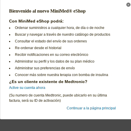
Código de producto:
MMT-7008B
Bienvenido al nuevo MiniMed® eShop
Sensor de Glucosa Enlite® (Caja con 5 piezas)
Con MiniMed eShop podrá:
Código de producto:
MMT-7008A
Ordenar suministros a cualquier hora, de día o de noche
Buscar y navegar a través de nuestro catálogo de productos
**ESTE PRODUCTO REQUIERE AUTORIZACION DE SU EPS**
Consultar el estado del envío de sus ordenes
Re-ordenar desde el historial
Recibir notificaciones en su correo electrónico
Administrar su perfil y los datos de su plan médico
Administrar sus preferencias de envío
Conocer más sobre nuestra terapia con bomba de insulina
¿Es un cliente existente de Medtronic?
Preguntas Frecuentes
Términos de Uso
Active su cuenta ahora
Contáctenos
Declaración de Privacidad
(Su numero de cuenta Medtronic, puede ubicarlo en su última
Política de Cambios y Devoluciones
Términos y Condiciones d
factura, será su ID de activación)
Continuar a la página principal